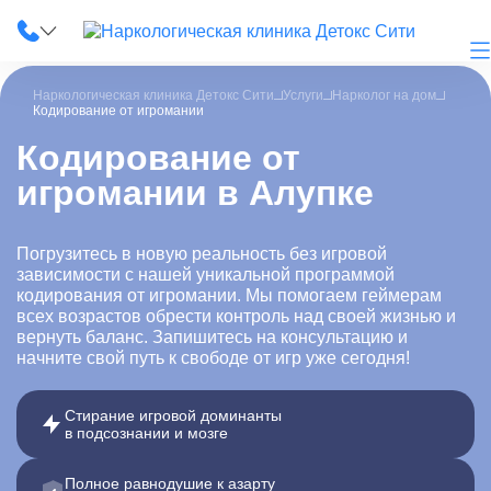
Наркологическая клиника Детокс Сити
Услуги
Нарколог на дом
Кодирование от игромании
Кодирование от
игромании в Алупке
О клинике
Наши услуги
Погрузитесь в новую реальность без игровой
зависимости с нашей уникальной программой
Цены
кодирования от игромании. Мы помогаем геймерам
всех возрастов обрести контроль над своей жизнью и
Лицензии
вернуть баланс. Запишитесь на консультацию и
начните свой путь к свободе от игр уже сегодня!
Фотогалерея
Стирание игровой доминанты
Акции и скидки
в подсознании и мозге
Вопрос-ответ
Полное равнодушие к азарту