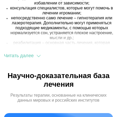
избавлении от зависимости;
консультация специалистов, которые могут помочь в
лечении игромании;
непосредственно само лечение – гипнотерапия или
лазеротерапия. Дополнительно могут применяться
подходящие медикаменты, с помощью которых
нормализуется сон, устраняется плохое настроение,
мысли и др.;
реабилитация – основная часть лечения, которая
закрепляет результат.
Читать далее
Этапы лечения лудомании – отработанная схема, с
помощью которой удалось вернуть к нормальной жизни
многих пациентов.
Научно-доказательная база
Кодирование от игромании в
лечения
клинике Детокс Сити
Результаты терапии, основанные на клинических
Клиника «Детокс Сити» имеет следующие
данных мировых и российских институтов
преимущества:
индивидуальный подход к каждому, кто нуждается в
помощи, лечении. Предварительно состояние