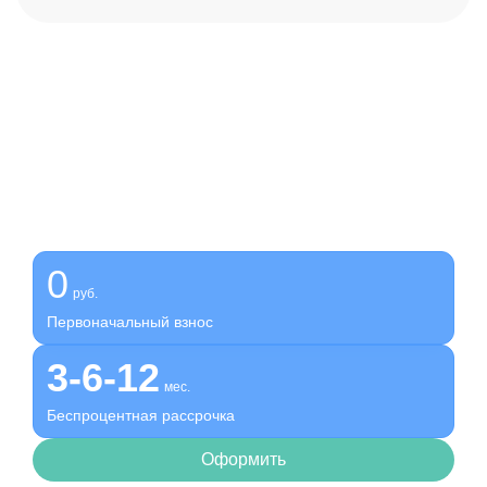
Получите помощь сейчас,
платите потом
Оформите беспроцентную рассрочку на услуги нашей
клиники
0
руб.
Первоначальный взнос
3-6-12
мес.
Беспроцентная рассрочка
Оформить