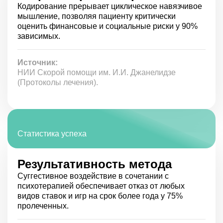
Кодирование прерывает циклическое навязчивое
вместе с лечением игромании мы проводим и
мышление, позволяя пациенту критически
наркологическое лечение.
оценить финансовые и социальные риски у 90%
Кодирование зависимости от игр – важный шаг на
зависимых.
пути исправления жизни человека. Позвоните нам
или свяжитесь, воспользовавшись формой
обратно связи.
Источник:
Специалисты клиники «Детокс Сити»
будут рады Вам помочь.
НИИ Скорой помощи им. И.И. Джанелидзе
(Протоколы лечения).
Статистика успеха
Результативность метода
Суггестивное воздействие в сочетании с
психотерапией обеспечивает отказ от любых
видов ставок и игр на срок более года у 75%
пролеченных.