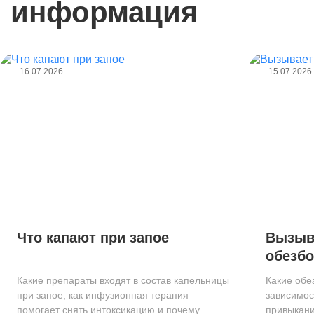
информация
16.07.2026
15.07.2026
Что капают при запое
Вызыв
обезб
привы
Какие препараты входят в состав капельницы
Какие обе
при запое, как инфузионная терапия
зависимос
помогает снять интоксикацию и почему
привыкани