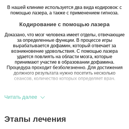
В нашей клинике используется два вида кодировок: с
помощью лазера, а также с применением гипноза.
Кодирование с помощью лазера
Доказано, что мозг человека имеет отделы, отвечающие
за определенные функции. В процессе игры
вырабатывается дофамин, который отвечает за
возникновение удовольствия. С помощью лазера
удается повлиять на области мозга, которые
принимают участие в образовании дофамина.
Процедура проходит безболезненно. Для достижения
должного результата нужно посетить несколько
сеансов, количество которых определяет врач.
Кодирование с помощью гипноза
Читать далее
Сеансы гипноза приведут к выздоровлению только,
если у человека хорошая мотивация.
Находясь в состоянии гипноза, человек находится в
Этапы лечения
состоянии частичного или полного отключения
сознания. При этом остаются работать лишь участки