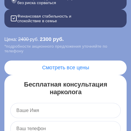
без риска сорваться
Контакты
Финансовая стабильность и
спокойствие в семье
Записаться онлайн
2300 руб.
Цена:
2400
руб.
Вызвать врача на дом
*подробности акционного предложения уточняйте по
телефону
Алупка
,
Больничный тупик, 3, Алупка
Смотреть все цены
Бесплатная консультация
нарколога