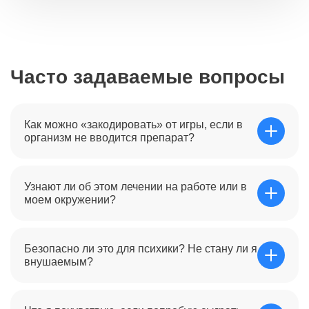
Часто задаваемые вопросы
Как можно «закодировать» от игры, если в
организм не вводится препарат?
При игромании кодирование — это
Узнают ли об этом лечении на работе или в
психотерапевтическое или аппаратное воздействие.
моем окружении?
Врач работает с подсознанием, чтобы «разомкнуть»
нейронную цепь между мыслью об игре и чувством
азарта. Метод блокирует тягу на уровне инстинктов,
Мы гарантируем 100% конфиденциальность. Как
делая процесс игры безразличным или вызывающим
Безопасно ли это для психики? Не стану ли я
частная клиника, мы не передаем данные в
психологический дискомфорт.
внушаемым?
государственные реестры, банки или бюро кредитных
историй. Ваш визит останется строго между вами и
врачом, что позволит сохранить репутацию и карьеру.
Процедура абсолютно безопасна. Современное