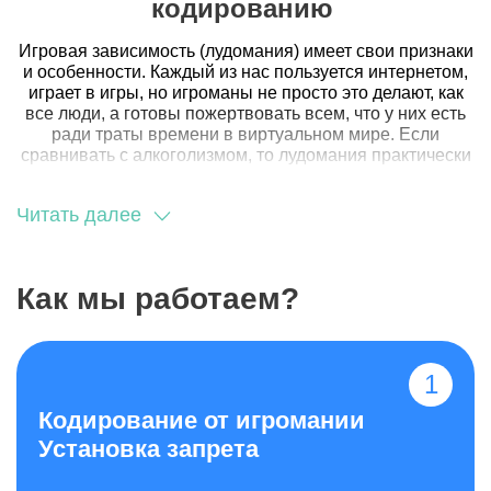
кодированию
Игровая зависимость (лудомания) имеет свои признаки
и особенности. Каждый из нас пользуется интернетом,
играет в игры, но игроманы не просто это делают, как
все люди, а готовы пожертвовать всем, что у них есть
ради траты времени в виртуальном мире. Если
сравнивать с алкоголизмом, то лудомания практически
никак не проявляется внешне и не сначала не связана
с физиологическими изменениями. У лудомана
Читать далее
отсутствует нарушение речи, не обостряются
хронические заболевания. Долгое время он
«держится», продолжает работать и жить в семье.
Однако, существуют признаки, которые выдают
Как мы работаем?
игромана и свидетельствуют, что пора в клинику за
профессиональной помощью. К этим признакам
относятся:
снижение интереса к происходящим событиям,
увлечениям. Человека ничего не интересует, как
Кодирование от игромании
игра и все, что с ней связано;
проведение всего своего свободного времени за
Установка запрета
компьютером или телефоном в ущерб полезным
занятия, личной жизни;