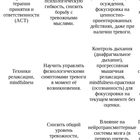
психологическую
терапии
осуждения,
гибкость, снизить
принятия и
фокусировка на
борьбу с
ответственности
ценностно-
тревожными
(ACT)
ориентированных
мыслями.
действиях, даже при
наличии тревоги.
Контроль дыхания
(диафрагмальное
дыхание),
Научить управлять
прогрессивная
Техники
физиологическими
мышечная
релаксации,
симптомами тревоги
релаксация,
mindfulness
в момент её
mindfulness-практики
возникновения.
(осознанность) для
фокусировки на
текущем моменте без
оценки.
Влияние на
Снизить общий
нейротрансмиттерные
уровень
системы мозга (в
тревожности,
первую очередь,