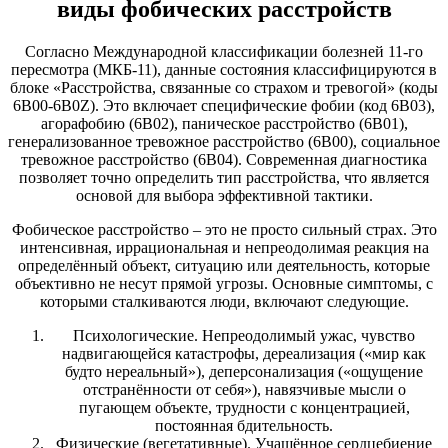
виды фобических расстройств
Согласно Международной классификации болезней 11-го
пересмотра (МКБ-11), данные состояния классифицируются в
блоке «Расстройства, связанные со страхом и тревогой» (коды
6B00-6B0Z). Это включает специфические фобии (код 6B03),
агорафобию (6B02), паническое расстройство (6B01),
генерализованное тревожное расстройство (6B00), социальное
тревожное расстройство (6B04). Современная диагностика
позволяет точно определить тип расстройства, что является
основой для выбора эффективной тактики.
Фобическое расстройство – это не просто сильный страх. Это
интенсивная, иррациональная и непреодолимая реакция на
определённый объект, ситуацию или деятельность, которые
объективно не несут прямой угрозы. Основные симптомы, с
которыми сталкиваются люди, включают следующие.
Психологические. Непреодолимый ужас, чувство
надвигающейся катастрофы, дереализация («мир как
будто нереальный»), деперсонализация («ощущение
отстранённости от себя»), навязчивые мысли о
пугающем объекте, трудности с концентрацией,
постоянная бдительность.
Физические (вегетативные). Учащённое сердцебиение