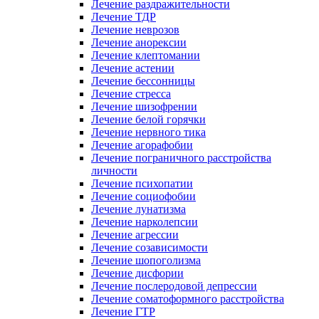
Лечение раздражительности
Лечение ТДР
Лечение неврозов
Лечение анорексии
Лечение клептомании
Лечение астении
Лечение бессонницы
Лечение стресса
Лечение шизофрении
Лечение белой горячки
Лечение нервного тика
Лечение агорафобии
Лечение пограничного расстройства
личности
Лечение психопатии
Лечение социофобии
Лечение лунатизма
Лечение нарколепсии
Лечение агрессии
Лечение созависимости
Лечение шопоголизма
Лечение дисфории
Лечение послеродовой депрессии
Лечение соматоформного расстройства
Лечение ГТР