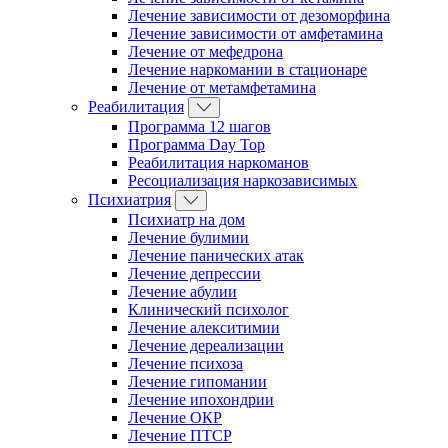
Лечение зависимости от дезоморфина
Лечение зависимости от амфетамина
Лечение от мефедрона
Лечение наркомании в стационаре
Лечение от метамфетамина
Реабилитация
Программа 12 шагов
Программа Day Top
Реабилитация наркоманов
Ресоциализация наркозависимых
Психиатрия
Психиатр на дом
Лечение булимии
Лечение панических атак
Лечение депрессии
Лечение абулии
Клинический психолог
Лечение алекситимии
Лечение дереализации
Лечение психоза
Лечение гипомании
Лечение ипохондрии
Лечение ОКР
Лечение ПТСР