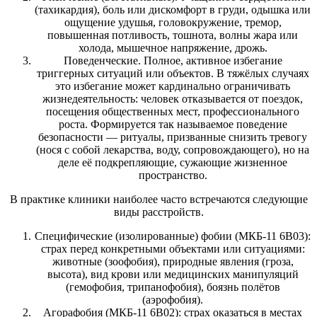
(тахикардия), боль или дискомфорт в груди, одышка или
ощущение удушья, головокружение, тремор,
повышенная потливость, тошнота, волны жара или
холода, мышечное напряжение, дрожь.
Поведенческие. Полное, активное избегание
триггерных ситуаций или объектов. В тяжёлых случаях
это избегание может кардинально ограничивать
жизнедеятельность: человек отказывается от поездок,
посещения общественных мест, профессионального
роста. Формируется так называемое поведение
безопасности — ритуалы, призванные снизить тревогу
(нося с собой лекарства, воду, сопровождающего), но на
деле её подкрепляющие, сужающие жизненное
пространство.
В практике клиники наиболее часто встречаются следующие
виды расстройств.
Специфические (изолированные) фобии (МКБ-11 6B03):
страх перед конкретными объектами или ситуациями:
животные (зоофобия), природные явления (гроза,
высота), вид крови или медицинских манипуляций
(гемофобия, трипанофобия), боязнь полётов
(аэрофобия).
Агорафобия (МКБ-11 6B02): страх оказаться в местах