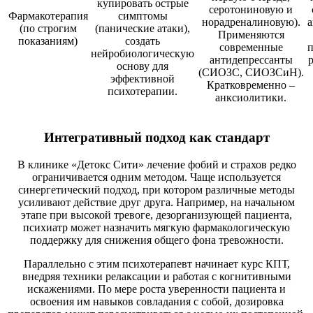
купировать острые
серотониновую и
Фармакотерапия
симптомы
норадреналиновую).
а
(по строгим
(панические атаки),
Применяются
показаниям)
создать
современные
п
нейробиологическую
антидепрессанты
основу для
(СИОЗС, СИОЗСиН).
эффективной
Кратковременно –
психотерапии.
анксиолитики.
Интегративный подход как стандарт
В клинике «Детокс Сити» лечение фобий и страхов редко
ограничивается одним методом. Чаще используется
синергетический подход, при котором различные методы
усиливают действие друг друга. Например, на начальном
этапе при высокой тревоге, дезорганизующей пациента,
психиатр может назначить мягкую фармакологическую
поддержку для снижения общего фона тревожности.
Параллельно с этим психотерапевт начинает курс КПТ,
внедряя техники релаксации и работая с когнитивными
искажениями. По мере роста уверенности пациента и
освоения им навыков совладания с собой, дозировка