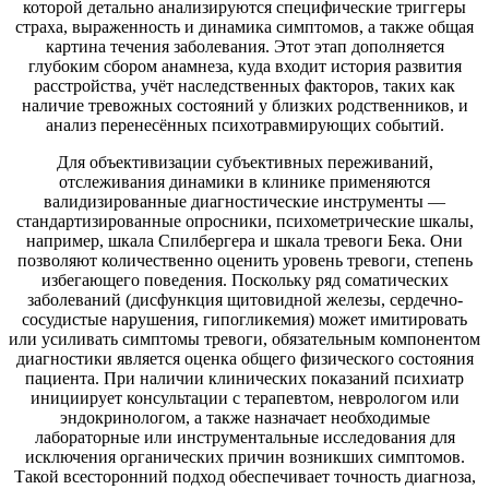
которой детально анализируются специфические триггеры
страха, выраженность и динамика симптомов, а также общая
картина течения заболевания. Этот этап дополняется
глубоким сбором анамнеза, куда входит история развития
расстройства, учёт наследственных факторов, таких как
наличие тревожных состояний у близких родственников, и
анализ перенесённых психотравмирующих событий.
Для объективизации субъективных переживаний,
отслеживания динамики в клинике применяются
валидизированные диагностические инструменты —
стандартизированные опросники, психометрические шкалы,
например, шкала Спилбергера и шкала тревоги Бека. Они
позволяют количественно оценить уровень тревоги, степень
избегающего поведения. Поскольку ряд соматических
заболеваний (дисфункция щитовидной железы, сердечно-
сосудистые нарушения, гипогликемия) может имитировать
или усиливать симптомы тревоги, обязательным компонентом
диагностики является оценка общего физического состояния
пациента. При наличии клинических показаний психиатр
инициирует консультации с терапевтом, неврологом или
эндокринологом, а также назначает необходимые
лабораторные или инструментальные исследования для
исключения органических причин возникших симптомов.
Такой всесторонний подход обеспечивает точность диагноза,