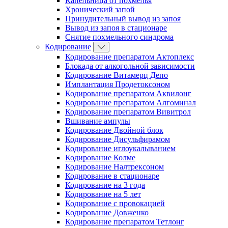
Капельница от похмелья
Хронический запой
Принудительный вывод из запоя
Вывод из запоя в стационаре
Снятие похмельного синдрома
Кодирование
Кодирование препаратом Актоплекс
Блокада от алкогольной зависимости
Кодирование Витамерц Депо
Имплантация Продетоксоном
Кодирование препаратом Аквилонг
Кодирование препаратом Алгоминал
Кодирование препаратом Вивитрол
Вшивание ампулы
Кодирование Двойной блок
Кодирование Дисульфирамом
Кодирование иглоукалыванием
Кодирование Колме
Кодирование Налтрексоном
Кодирование в стационаре
Кодирование на 3 года
Кодирование на 5 лет
Кодирование с провокацией
Кодирование Довженко
Кодирование препаратом Тетлонг