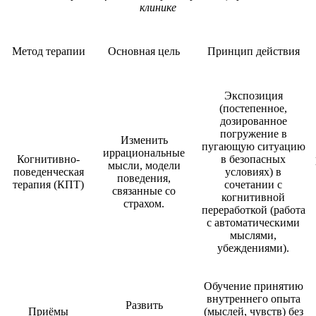
клинике
Метод терапии
Основная цель
Принцип действия
Экспозиция
(постепенное,
дозированное
погружение в
Изменить
пугающую ситуацию
иррациональные
Когнитивно-
в безопасных
мысли, модели
поведенческая
условиях) в
поведения,
терапия (КПТ)
сочетании с
связанные со
когнитивной
страхом.
переработкой (работа
с автоматическими
мыслями,
убеждениями).
Обучение принятию
внутреннего опыта
Развить
Приёмы
(мыслей, чувств) без