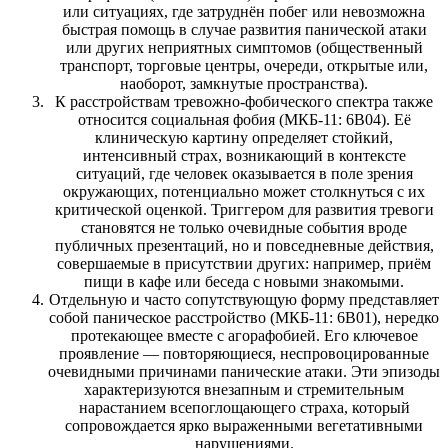
или ситуациях, где затруднён побег или невозможна
быстрая помощь в случае развития панической атаки
или других неприятных симптомов (общественный
транспорт, торговые центры, очереди, открытые или,
наоборот, замкнутые пространства).
К расстройствам тревожно-фобического спектра также
относится социальная фобия (МКБ-11: 6B04). Её
клиническую картину определяет стойкий,
интенсивный страх, возникающий в контексте
ситуаций, где человек оказывается в поле зрения
окружающих, потенциально может столкнуться с их
критической оценкой. Триггером для развития тревоги
становятся не только очевидные события вроде
публичных презентаций, но и повседневные действия,
совершаемые в присутствии других: например, приём
пищи в кафе или беседа с новыми знакомыми.
Отдельную и часто сопутствующую форму представляет
собой паническое расстройство (МКБ-11: 6B01), нередко
протекающее вместе с агорафобией. Его ключевое
проявление — повторяющиеся, неспровоцированные
очевидными причинами панические атаки. Эти эпизоды
характеризуются внезапным и стремительным
нарастанием всепоглощающего страха, который
сопровождается ярко выраженными вегетативными
нарушениями.