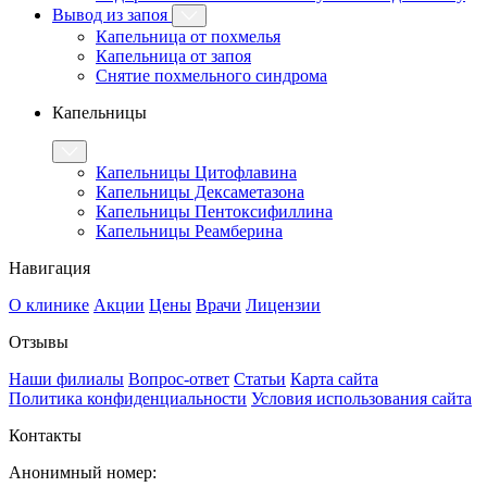
Вывод из запоя
Капельница от похмелья
Капельница от запоя
Снятие похмельного синдрома
Капельницы
Капельницы Цитофлавина
Капельницы Дексаметазона
Капельницы Пентоксифиллина
Капельницы Реамберина
Навигация
О клинике
Акции
Цены
Врачи
Лицензии
Отзывы
Наши филиалы
Вопрос-ответ
Статьи
Карта сайта
Политика конфиденциальности
Условия использования сайта
Контакты
Анонимный номер: