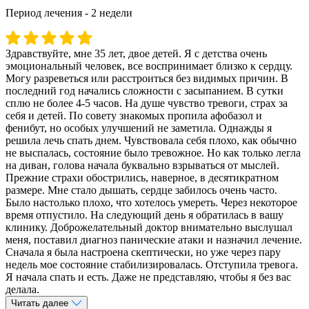
Период лечения - 2 недели
Здравствуйте, мне 35 лет, двое детей. Я с детства очень
эмоциональный человек, все воспринимает близко к сердцу.
Могу разреветься или расстроиться без видимых причин. В
последний год начались сложности с засыпанием. В сутки
сплю не более 4-5 часов. На душе чувство тревоги, страх за
себя и детей. По совету знакомых пропила афобазол и
фенибут, но особых улучшений не заметила. Однажды я
решила лечь спать днем. Чувствовала себя плохо, как обычно
не выспалась, состояние было тревожное. Но как только легла
на диван, голова начала буквально взрываться от мыслей.
Прежние страхи обострились, наверное, в десятикратном
размере. Мне стало дышать, сердце забилось очень часто.
Было настолько плохо, что хотелось умереть. Через некоторое
время отпустило. На следующий день я обратилась в вашу
клинику. Доброжелательный доктор внимательно выслушал
меня, поставил диагноз панические атаки и назначил лечение.
Сначала я была настроена скептически, но уже через пару
недель мое состояние стабилизировалась. Отступила тревога.
Я начала спать и есть. Даже не представляю, чтобы я без вас
делала.
Читать далее