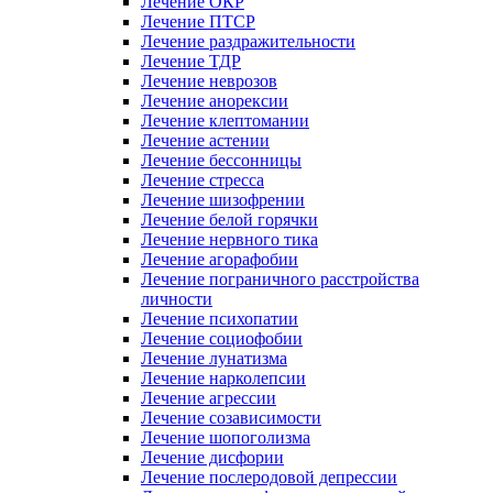
Лечение ОКР
Лечение ПТСР
Лечение раздражительности
Лечение ТДР
Лечение неврозов
Лечение анорексии
Лечение клептомании
Лечение астении
Лечение бессонницы
Лечение стресса
Лечение шизофрении
Лечение белой горячки
Лечение нервного тика
Лечение агорафобии
Лечение пограничного расстройства
личности
Лечение психопатии
Лечение социофобии
Лечение лунатизма
Лечение нарколепсии
Лечение агрессии
Лечение созависимости
Лечение шопоголизма
Лечение дисфории
Лечение послеродовой депрессии