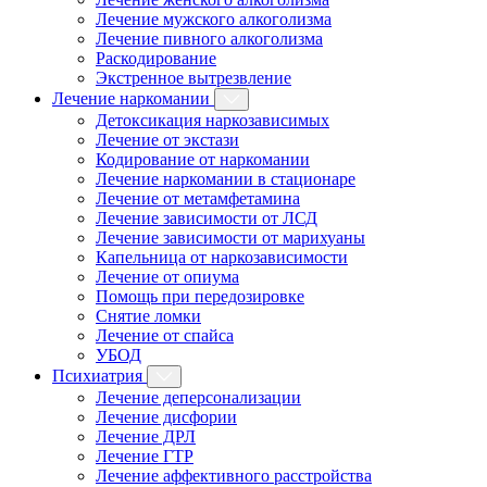
Лечение мужского алкоголизма
Лечение пивного алкоголизма
Раскодирование
Экстренное вытрезвление
Лечение наркомании
Детоксикация наркозависимых
Лечение от экстази
Кодирование от наркомании
Лечение наркомании в стационаре
Лечение от метамфетамина
Лечение зависимости от ЛСД
Лечение зависимости от марихуаны
Капельница от наркозависимости
Лечение от опиума
Помощь при передозировке
Снятие ломки
Лечение от спайса
УБОД
Психиатрия
Лечение деперсонализации
Лечение дисфории
Лечение ДРЛ
Лечение ГТР
Лечение аффективного расстройства