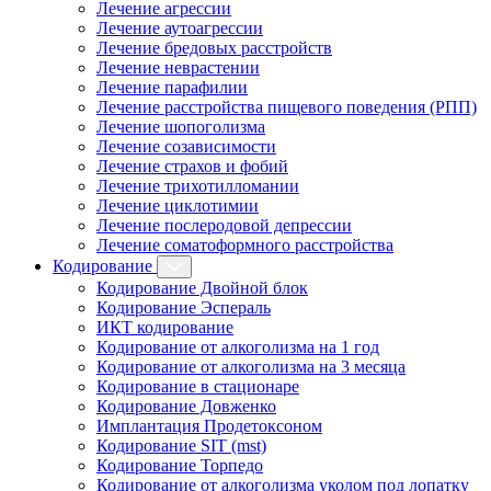
Лечение агрессии
Лечение аутоагрессии
Лечение бредовых расстройств
Лечение неврастении
Лечение парафилии
Лечение расстройства пищевого поведения (РПП)
Лечение шопоголизма
Лечение созависимости
Лечение страхов и фобий
Лечение трихотилломании
Лечение циклотимии
Лечение послеродовой депрессии
Лечение соматоформного расстройства
Кодирование
Кодирование Двойной блок
Кодирование Эспераль
ИКТ кодирование
Кодирование от алкоголизма на 1 год
Кодирование от алкоголизма на 3 месяца
Кодирование в стационаре
Кодирование Довженко
Имплантация Продетоксоном
Кодирование SIT (mst)
Кодирование Торпедо
Кодирование от алкоголизма уколом под лопатку