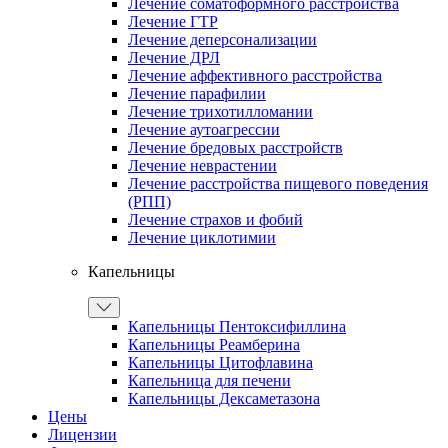
Лечение соматоформного расстройства
Лечение ГТР
Лечение деперсонализации
Лечение ДРЛ
Лечение аффективного расстройства
Лечение парафилии
Лечение трихотилломании
Лечение аутоагрессии
Лечение бредовых расстройств
Лечение неврастении
Лечение расстройства пищевого поведения
(РПП)
Лечение страхов и фобий
Лечение циклотимии
Капельницы
Капельницы Пентоксифиллина
Капельницы Реамберина
Капельницы Цитофлавина
Капельница для печени
Капельницы Дексаметазона
Цены
Лицензии