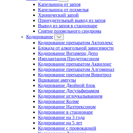
Капельница от запоя
Капельница от похмелья
Хронический запой
Принудительный вывод из запоя
Вывод из запоя в стационаре
Снятие похмельного синдрома
Кодирование
Кодирование препаратом Актоплекс
Блокада от алкогольной зависимости
Кодирование Витамерц Депо
Имплантация Продетоксоном
Кодирование препаратом Аквилонг
Кодирование препаратом Алгоминал
Кодирование препаратом Вивитрол
Вшивание ампулы
Кодирование Двойной блок
Кодирование Дисульфирамом
Кодирование иглоукалыванием
Кодирование Колме
Кодирование Налтрексоном
Кодирование в стационаре
Кодирование на 3 года
Кодирование на 5 лет
Кодирование с провокацией