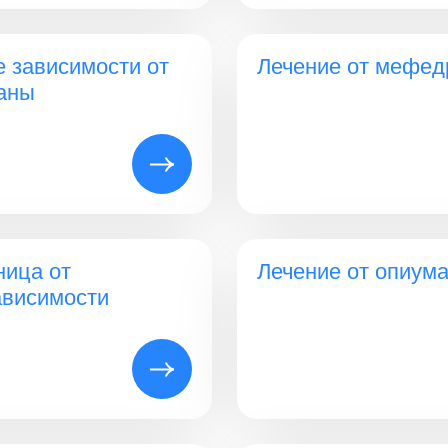
е зависимости от
Лечение от мефед
аны
ница от
Лечение от опиум
ависимости