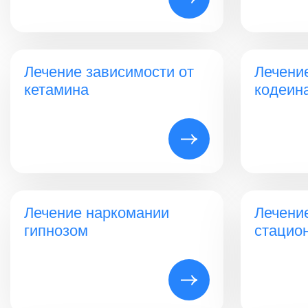
Лечение зависимости от
Лечени
кетамина
кодеин
Лечение наркомании
Лечени
гипнозом
стацио