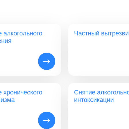
е алкогольного
Частный вытрезви
ения
е хронического
Снятие алкогольн
лизма
интоксикации