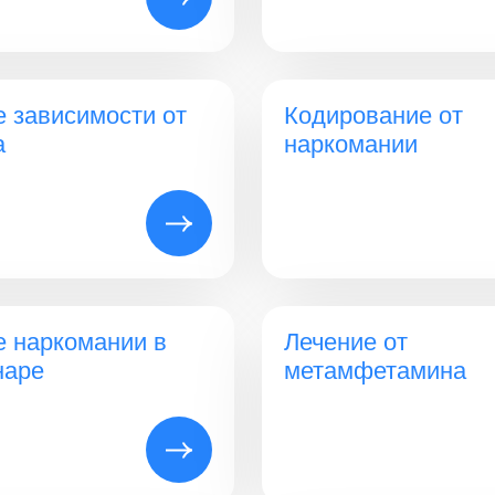
е зависимости от
Кодирование от
а
наркомании
е наркомании в
Лечение от
наре
метамфетамина