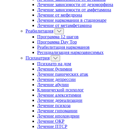
Лечение зависимости от дезоморфина
Лечение зависимости от амфетамина
Лечение от мефедрона
Лечение наркомании в стационаре
Лечение от метамфетамина
Реабилитация
Программа 12 шагов
Программа Day Top
Реабилитация наркоманов
Ресоциализация наркозависимых
Психиатрия
Психиатр на дом
Лечение булимии
Лечение панических атак
Лечение депрессии
Лечение абулии
Клинический психолог
Лечение алекситимии
Лечение дереализации
Лечение психоза
Лечение гипомании
Лечение ипохондрии
Лечение ОКР
Лечение ПТСР