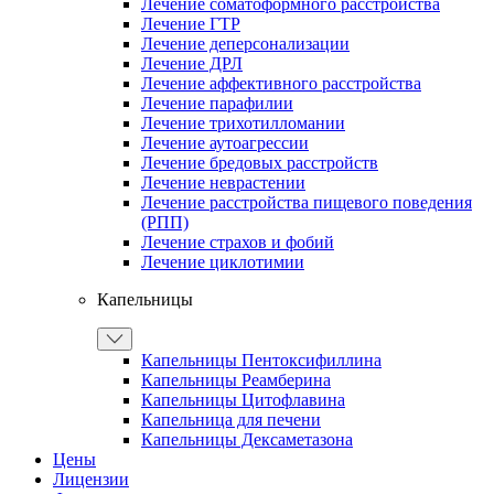
Лечение соматоформного расстройства
Лечение ГТР
Лечение деперсонализации
Лечение ДРЛ
Лечение аффективного расстройства
Лечение парафилии
Лечение трихотилломании
Лечение аутоагрессии
Лечение бредовых расстройств
Лечение неврастении
Лечение расстройства пищевого поведения
(РПП)
Лечение страхов и фобий
Лечение циклотимии
Капельницы
Капельницы Пентоксифиллина
Капельницы Реамберина
Капельницы Цитофлавина
Капельница для печени
Капельницы Дексаметазона
Цены
Лицензии