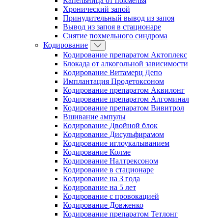
Капельница от похмелья
Хронический запой
Принудительный вывод из запоя
Вывод из запоя в стационаре
Снятие похмельного синдрома
Кодирование
Кодирование препаратом Актоплекс
Блокада от алкогольной зависимости
Кодирование Витамерц Депо
Имплантация Продетоксоном
Кодирование препаратом Аквилонг
Кодирование препаратом Алгоминал
Кодирование препаратом Вивитрол
Вшивание ампулы
Кодирование Двойной блок
Кодирование Дисульфирамом
Кодирование иглоукалыванием
Кодирование Колме
Кодирование Налтрексоном
Кодирование в стационаре
Кодирование на 3 года
Кодирование на 5 лет
Кодирование с провокацией
Кодирование Довженко
Кодирование препаратом Тетлонг