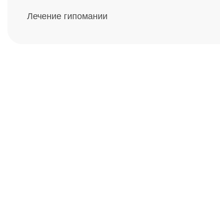
Лечение гипомании
Получите помощь
платите потом
Оформите беспроцентную рассрочку на у