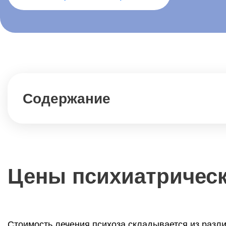
Содержание
Цены психиатрическ
Стоимость лечения психоза складывается из разли