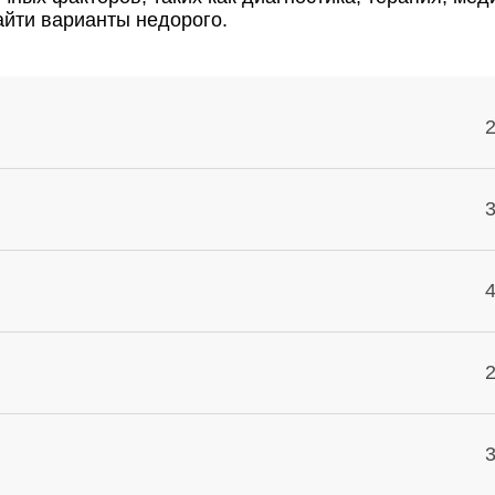
айти варианты недорого.
2
3
4
2
3