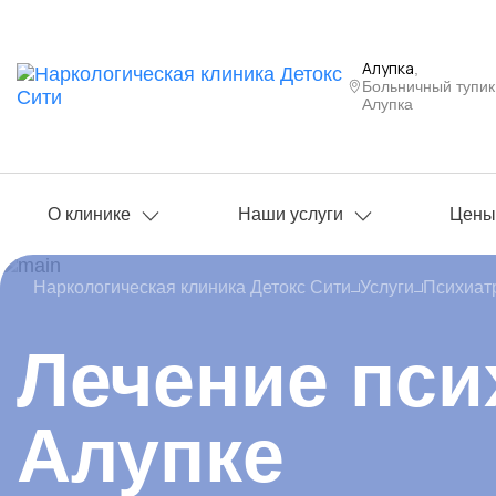
Алупка
,
Больничный тупик,
Алупка
О клинике
Наши услуги
Цен
Наркологическая клиника Детокс Сити
Услуги
Психиат
Лечение пси
Алупке