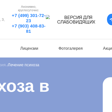
Анонимно,
круглосуточно:
+7 (499) 301-72-
 3,
23
+7 (903) 408-83-
81
ы
Лицензии
Фотогалерея
Акци
рия
Лечение психоза
хоза в