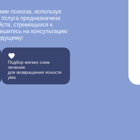
ие психоза, используя
 Услуга предназначена
йств, стремящихся к
ишитесь на консультацию
будущему!
Подбор мягких схем
лечения
для возвращения ясности
ума