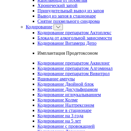
Капельница от похмелья
Хронический запой
Принудительный вывод из запоя
Вывод из запоя в стационаре
Снятие похмельного синдрома
Кодирование
Кодирование препаратом Актоплекс
Блокада от алкогольной зависимости
Кодирование Витамерц Депо
Имплантация Продетоксоном
Кодирование препаратом Аквилонг
Кодирование препаратом Алгоминал
Кодирование препаратом Вивитрол
Вшивание ампулы
Кодирование Двойной блок
Кодирование Дисульфирамом
Кодирование иглоукалыванием
Кодирование Колме
Кодирование Налтрексоном
Кодирование в стационаре
Кодирование на 3 года
Кодирование на 5 лет
Кодирование с провокацией