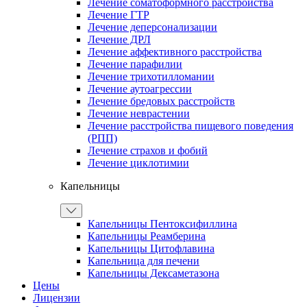
Лечение соматоформного расстройства
Лечение ГТР
Лечение деперсонализации
Лечение ДРЛ
Лечение аффективного расстройства
Лечение парафилии
Лечение трихотилломании
Лечение аутоагрессии
Лечение бредовых расстройств
Лечение неврастении
Лечение расстройства пищевого поведения
(РПП)
Лечение страхов и фобий
Лечение циклотимии
Капельницы
Капельницы Пентоксифиллина
Капельницы Реамберина
Капельницы Цитофлавина
Капельница для печени
Капельницы Дексаметазона
Цены
Лицензии