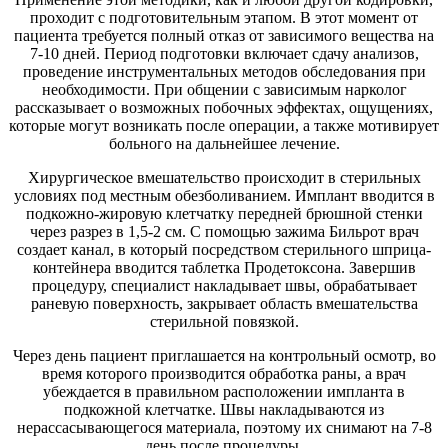
проходит с подготовительным этапом. В этот момент от
пациента требуется полный отказ от зависимого вещества на
7-10 дней. Период подготовки включает сдачу анализов,
проведение инструментальных методов обследования при
необходимости. При общении с зависимым нарколог
рассказывает о возможных побочных эффектах, ощущениях,
которые могут возникать после операции, а также мотивирует
больного на дальнейшее лечение.
Хирургическое вмешательство происходит в стерильных
условиях под местным обезболиванием. Имплант вводится в
подкожно-жировую клетчатку передней брюшной стенки
через разрез в 1,5-2 см. С помощью зажима Бильрот врач
создает канал, в который посредством стерильного шприца-
контейнера вводится таблетка Продетоксона. Завершив
процедуру, специалист накладывает швы, обрабатывает
раневую поверхность, закрывает область вмешательства
стерильной повязкой.
Через день пациент приглашается на контрольный осмотр, во
время которого производится обработка раны, а врач
убеждается в правильном расположении импланта в
подкожной клетчатке. Швы накладываются из
нерассасывающегося материала, поэтому их снимают на 7-8
день после процедуры.