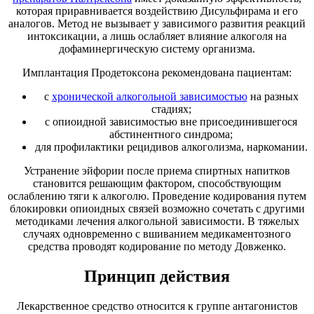
которая приравнивается воздействию Дисульфирама и его
аналогов. Метод не вызывает у зависимого развития реакций
интоксикации, а лишь ослабляет влияние алкоголя на
дофаминергическую систему организма.
Имплантация Продетоксона рекомендована пациентам:
с
хронической алкогольной зависимостью
на разных
стадиях;
с опиоидной зависимостью вне присоединившегося
абстинентного синдрома;
для профилактики рецидивов алкоголизма, наркомании.
Устранение эйфории после приема спиртных напитков
становится решающим фактором, способствующим
ослаблению тяги к алкоголю. Проведение кодирования путем
блокировки опиоидных связей возможно сочетать с другими
методиками лечения алкогольной зависимости. В тяжелых
случаях одновременно с вшиванием медикаментозного
средства проводят кодирование по методу Довженко.
Принцип действия
Лекарственное средство относится к группе антагонистов