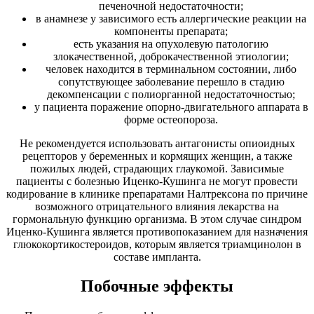
печеночной недостаточности;
в анамнезе у зависимого есть аллергические реакции на
компоненты препарата;
есть указания на опухолевую патологию
злокачественной, доброкачественной этиологии;
человек находится в терминальном состоянии, либо
сопутствующее заболевание перешло в стадию
декомпенсации с полиорганной недостаточностью;
у пациента поражение опорно-двигательного аппарата в
форме остеопороза.
Не рекомендуется использовать антагонисты опиоидных
рецепторов у беременных и кормящих женщин, а также
пожилых людей, страдающих глаукомой. Зависимые
пациенты с болезнью Иценко-Кушинга не могут провести
кодирование в клинике препаратами Налтрексона по причине
возможного отрицательного влияния лекарства на
гормональную функцию организма. В этом случае синдром
Иценко-Кушинга является противопоказанием для назначения
глюкокортикостероидов, которым является триамцинолон в
составе импланта.
Побочные эффекты