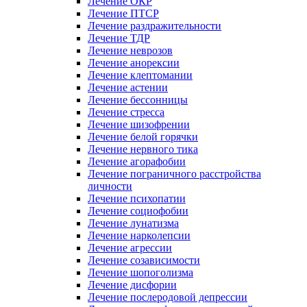
Лечение ОКР
Лечение ПТСР
Лечение раздражительности
Лечение ТДР
Лечение неврозов
Лечение анорексии
Лечение клептомании
Лечение астении
Лечение бессонницы
Лечение стресса
Лечение шизофрении
Лечение белой горячки
Лечение нервного тика
Лечение агорафобии
Лечение пограничного расстройства
личности
Лечение психопатии
Лечение социофобии
Лечение лунатизма
Лечение нарколепсии
Лечение агрессии
Лечение созависимости
Лечение шопоголизма
Лечение дисфории
Лечение послеродовой депрессии