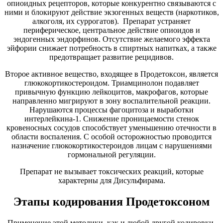
опиоидных рецепторов, которые конкурентно связываются с
ними и блокируют действие экзогенных веществ (наркотиков,
алкоголя, их суррогатов). Препарат устраняет
периферическое, центральное действие опиоидов и
эндогенных эндорфинов. Отсутствие желаемого эффекта
эйфории снижает потребность в спиртных напитках, а также
предотвращает развитие рецидивов.
Второе активное вещество, входящее в Продетоксон, является
глюкокортикостероидом. Триамцинолон подавляет
привычную функцию лейкоцитов, макрофагов, которые
направленно мигрируют в зону воспалительной реакции.
Нарушаются процессы фагоцитоза и выработки
интерлейкина-1. Снижение проницаемости стенок
кровеносных сосудов способствует уменьшению отечности в
области воспаления. С особой осторожностью проводится
назначение глюкокортикостероидов лицам с нарушениями
гормональной регуляции.
Препарат не вызывает токсических реакций, которые
характерны для Дисульфирама.
Этапы кодирования Продетоксоном
Применение этой методики, как и любой другой кодировки,