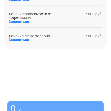
Лечение зависимости от
3 500 руб.
амфетамина
Записаться
Лечение от мефедрона
3 500 руб.
Записаться
Получите помощь сейчас,
платите потом
Оформите беспроцентную рассрочку на услуги нашей
клиники
0
руб.