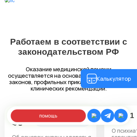
Работаем в соответствии с
законодательством РФ
Оказание медицинской помощи
осуществляется на основании федеральных
Калькулятор
законов, профильных приказов Минздрава и
клинических рекомендаций.
323-
3185-1
помощь
Федеральный
закон
ФЗ
О психиа