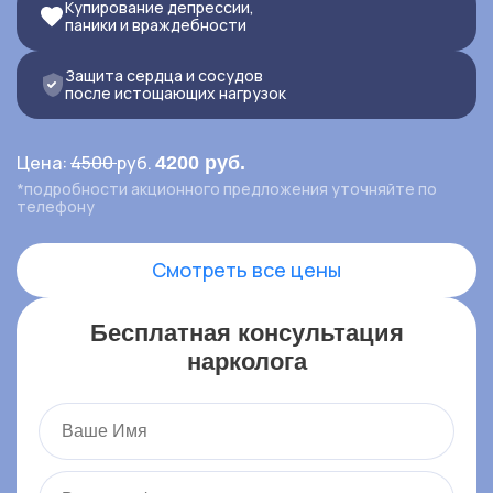
Купирование депрессии,
паники и враждебности
Контакты
Защита сердца и сосудов
после истощающих нагрузок
Записаться онлайн
Вызвать врача на дом
Цена:
4500
руб.
4200 руб.
*подробности акционного предложения уточняйте по
телефону
,
Алупка
Больничный тупик, 3, Алупка
Смотреть все цены
Бесплатная консультация
нарколога