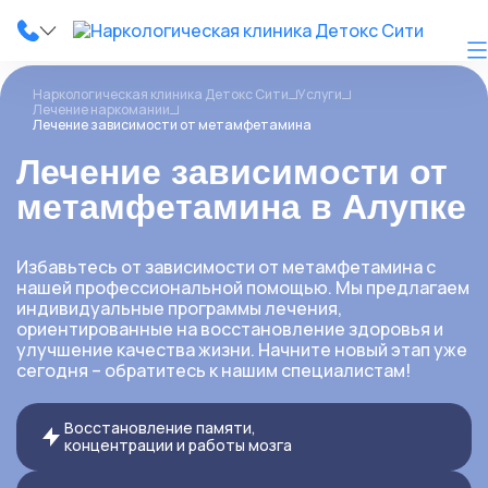
Наркологическая клиника Детокс Сити
Услуги
Лечение наркомании
Лечение зависимости от метамфетамина
Лечение зависимости от
О клинике
метамфетамина в Алупке
Наши услуги
Избавьтесь от зависимости от метамфетамина с
Цены
нашей профессиональной помощью. Мы предлагаем
индивидуальные программы лечения,
ориентированные на восстановление здоровья и
Лицензии
улучшение качества жизни. Начните новый этап уже
сегодня – обратитесь к нашим специалистам!
Фотогалерея
Акции и скидки
Восстановление памяти,
концентрации и работы мозга
Вопрос-ответ