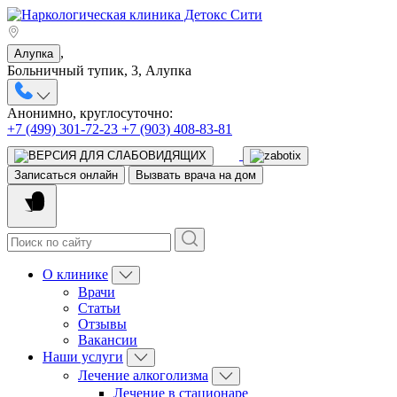
,
Алупка
Больничный тупик, 3, Алупка
Анонимно, круглосуточно:
+7 (499) 301-72-23
+7 (903) 408-83-81
Записаться онлайн
Вызвать врача на дом
О клинике
Врачи
Статьи
Отзывы
Вакансии
Наши услуги
Лечение алкоголизма
Лечение в стационаре