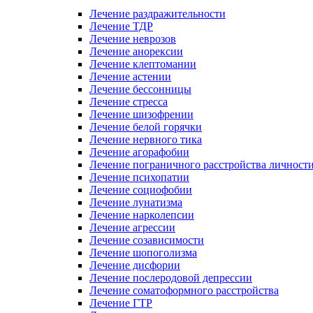
Лечение раздражительности
Лечение ТДР
Лечение неврозов
Лечение анорексии
Лечение клептомании
Лечение астении
Лечение бессонницы
Лечение стресса
Лечение шизофрении
Лечение белой горячки
Лечение нервного тика
Лечение агорафобии
Лечение пограничного расстройства личност
Лечение психопатии
Лечение социофобии
Лечение лунатизма
Лечение нарколепсии
Лечение агрессии
Лечение созависимости
Лечение шопоголизма
Лечение дисфории
Лечение послеродовой депрессии
Лечение соматоформного расстройства
Лечение ГТР