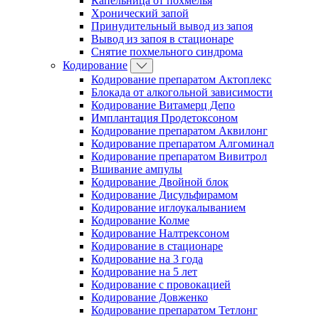
Капельница от похмелья
Хронический запой
Принудительный вывод из запоя
Вывод из запоя в стационаре
Снятие похмельного синдрома
Кодирование
Кодирование препаратом Актоплекс
Блокада от алкогольной зависимости
Кодирование Витамерц Депо
Имплантация Продетоксоном
Кодирование препаратом Аквилонг
Кодирование препаратом Алгоминал
Кодирование препаратом Вивитрол
Вшивание ампулы
Кодирование Двойной блок
Кодирование Дисульфирамом
Кодирование иглоукалыванием
Кодирование Колме
Кодирование Налтрексоном
Кодирование в стационаре
Кодирование на 3 года
Кодирование на 5 лет
Кодирование с провокацией
Кодирование Довженко
Кодирование препаратом Тетлонг