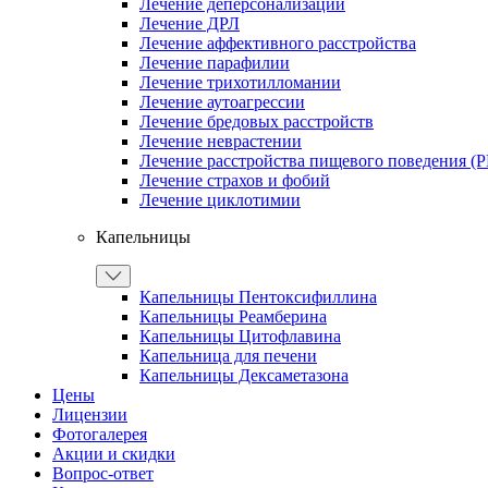
Лечение деперсонализации
Лечение ДРЛ
Лечение аффективного расстройства
Лечение парафилии
Лечение трихотилломании
Лечение аутоагрессии
Лечение бредовых расстройств
Лечение неврастении
Лечение расстройства пищевого поведения (
Лечение страхов и фобий
Лечение циклотимии
Капельницы
Капельницы Пентоксифиллина
Капельницы Реамберина
Капельницы Цитофлавина
Капельница для печени
Капельницы Дексаметазона
Цены
Лицензии
Фотогалерея
Акции и скидки
Вопрос-ответ