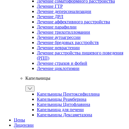
Лечение соматоформного расстройства
Лечение ГТР
Лечение деперсонализации
Лечение ДРЛ
Лечение аффективного расстройства
Лечение парафилии
Лечение трихотилломании
Лечение аутоагрессии
Лечение бредовых расстройств
Лечение неврастении
Лечение расстройства пищевого поведения
(РПП)
Лечение страхов и фобий
Лечение циклотимии
Капельницы
Капельницы Пентоксифиллина
Капельницы Реамберина
Капельницы Цитофлавина
Капельница для печени
Капельницы Дексаметазона
Цены
Лицензии