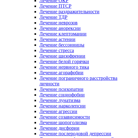
Лечение ОКР
Лечение ПТСР
Лечение раздражительности
Лечение ТДР
Лечение неврозов
Лечение анорексии
Лечение клептомании
Лечение астении
Лечение бессонницы
Лечение стресса
Лечение шизофрении
Лечение белой горячки
Лечение нервного тика
Лечение агорафобии
Лечение пограничного расстройства
личности
Лечение психопатии
Лечение социофобии
Лечение лунатизма
Лечение нарколепсии
Лечение агрессии
Лечение созависимости
Лечение шопоголизма
Лечение дисфории
Лечение послеродовой депрессии