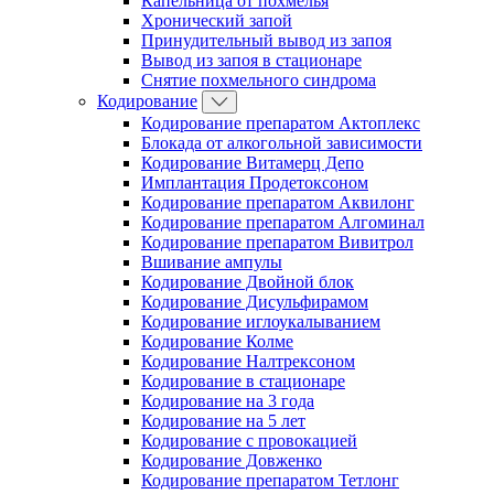
Капельница от похмелья
Хронический запой
Принудительный вывод из запоя
Вывод из запоя в стационаре
Снятие похмельного синдрома
Кодирование
Кодирование препаратом Актоплекс
Блокада от алкогольной зависимости
Кодирование Витамерц Депо
Имплантация Продетоксоном
Кодирование препаратом Аквилонг
Кодирование препаратом Алгоминал
Кодирование препаратом Вивитрол
Вшивание ампулы
Кодирование Двойной блок
Кодирование Дисульфирамом
Кодирование иглоукалыванием
Кодирование Колме
Кодирование Налтрексоном
Кодирование в стационаре
Кодирование на 3 года
Кодирование на 5 лет
Кодирование с провокацией
Кодирование Довженко
Кодирование препаратом Тетлонг