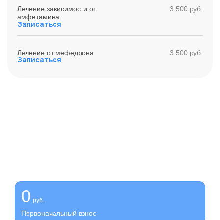
Лечение зависимости от
3 500 руб.
амфетамина
Записаться
Лечение от мефедрона
3 500 руб.
Записаться
Получите помощь сейчас,
платите потом
Оформите беспроцентную рассрочку на услуги нашей
клиники
0
руб.
Первоначальный взнос