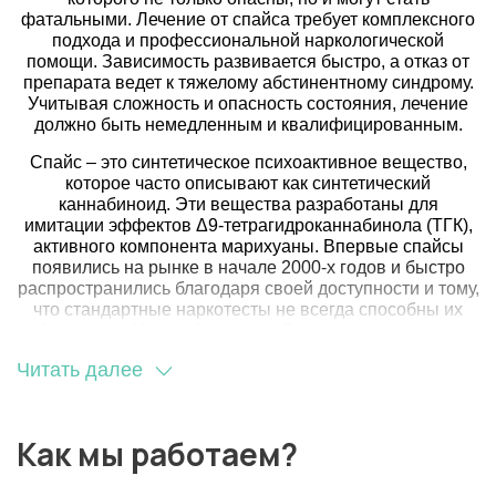
фатальными. Лечение от спайса требует комплексного
подхода и профессиональной наркологической
помощи. Зависимость развивается быстро, а отказ от
препарата ведет к тяжелому абстинентному синдрому.
Учитывая сложность и опасность состояния, лечение
должно быть немедленным и квалифицированным.
Спайс – это синтетическое психоактивное вещество,
которое часто описывают как синтетический
каннабиноид. Эти вещества разработаны для
имитации эффектов Δ9-тетрагидроканнабинола (ТГК),
активного компонента марихуаны. Впервые спайсы
появились на рынке в начале 2000-х годов и быстро
распространились благодаря своей доступности и тому,
что стандартные наркотесты не всегда способны их
обнаружить. Употребление спайсов может привести к
ряду негативных последствий для здоровья, включая
Читать далее
психозы, тахикардию, гипертонию, тошноту, судороги и
даже смертельные исходы.
Как мы работаем?