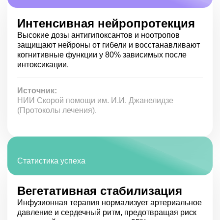
Этапы терапии спайсовой
Интенсивная нейропротекция
наркомании
Высокие дозы антигипоксантов и ноотропов
защищают нейроны от гибели и восстанавливают
Эффективное лечение зависимости от спайса требует
когнитивные функции у 80% зависимых после
комплексного и многоэтапного подхода. Существует
интоксикации.
несколько ключевых этапов, каждый из которых имеет
свои задачи и методы:
Источник:
Первоначальная диагностика — на этом этапе
НИИ Скорой помощи им. И.И. Джанелидзе
проводится полное медицинское обследование,
(Протоколы лечения).
включая анализы и инструментальные
исследования. Цель — установить степень развития
зависимости и выявить возможные осложнения.
Детоксикация организма — процесс удаления из
организма веществ, вызывающих зависимость, и
симптоматическое лечение. Обычно это
Статистика успеха
стационарный этап, требующий медицинского
наблюдения.
Медикаментозная терапия — подбор и прием
Вегетативная стабилизация
медикаментов, направленных на стабилизацию
Инфузионная терапия нормализует артериальное
физического и психоэмоционального состояния
давление и сердечный ритм, предотвращая риск
пациента.