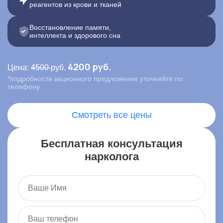
реагентов из крови и тканей
Контакты
Восстановление памяти,
интеллекта и здорового сна
Записаться онлайн
4200 руб.
Цена:
4500
руб.
Вызвать врача на дом
*подробности акционного предложения уточняйте по
телефону
Алупка
,
Больничный тупик, 3, Алупка
Смотреть все цены
Бесплатная консультация
нарколога