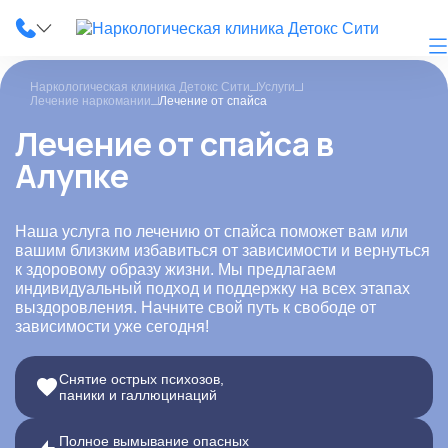
Наркологическая клиника Детокс Сити
Услуги
Лечение наркомании
Лечение от спайса
Лечение от спайса в
Алупке
О клинике
Наши услуги
Наша услуга по лечению от спайса поможет вам или
вашим близким избавиться от зависимости и вернуться
Цены
к здоровому образу жизни. Мы предлагаем
индивидуальный подход и поддержку на всех этапах
Лицензии
выздоровления. Начните свой путь к свободе от
зависимости уже сегодня!
Фотогалерея
Снятие острых психозов,
Акции и скидки
паники и галлюцинаций
Вопрос-ответ
Полное вымывание опасных